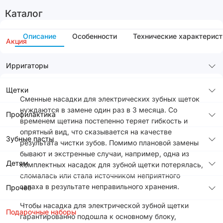
Каталог
Описание
Особенности
Технические характерист
Акция
Ирригаторы
Щетки
Сменные насадки для электрических зубных щеток
нуждаются в замене один раз в 3 месяца. Со
Профилактика
временем щетина постепенно теряет гибкость и
опрятный вид, что сказывается на качестве
Зубные пасты
результата чистки зубов. Помимо плановой замены
бывают и экстренные случаи, например, одна из
Детям
комплектных насадок для зубной щетки потерялась,
сломалась или стала источником неприятного
запаха в результате неправильного хранения.
Прочее
Чтобы насадка для электрической зубной щетки
Подарочные наборы
гарантированно подошла к основному блоку,