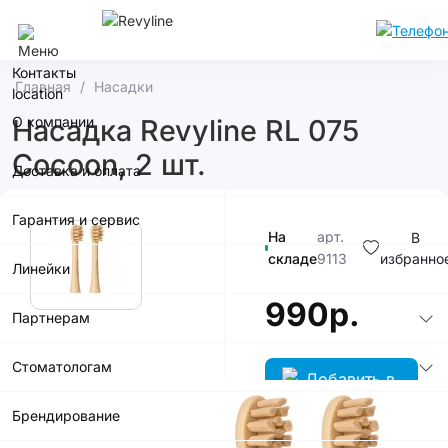
Сочи
Контакты
Главная
Насадки
О компании
Насадка Revyline RL 075
Сocoon, 2 шт.
Доставка и оплата
Гарантия и сервис
На
арт.
В
складе
9113
избранно
Линейки
990р.
Партнерам
Стоматологам
Брендирование
В корзину