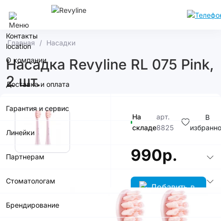
Сочи
Контакты
Главная
Насадки
О компании
Насадка Revyline RL 075 Pink,
2 шт.
Доставка и оплата
Гарантия и сервис
На
арт.
В
складе
8825
избранн
Линейки
990р.
Партнерам
Стоматологам
Брендирование
В корзину