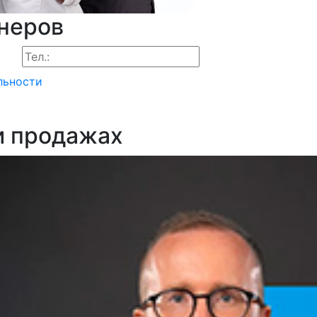
тнеров
льности
и продажах