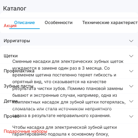
Каталог
Описание
Особенности
Технические характерист
Акция
Ирригаторы
Щетки
Сменные насадки для электрических зубных щеток
нуждаются в замене один раз в 3 месяца. Со
Профилактика
временем щетина постепенно теряет гибкость и
опрятный вид, что сказывается на качестве
Зубные пасты
результата чистки зубов. Помимо плановой замены
бывают и экстренные случаи, например, одна из
Детям
комплектных насадок для зубной щетки потерялась,
сломалась или стала источником неприятного
запаха в результате неправильного хранения.
Прочее
Чтобы насадка для электрической зубной щетки
Подарочные наборы
гарантированно подошла к основному блоку,