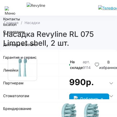
Сочи
Контакты
Главная
Насадки
О компании
Насадка Revyline RL 075
Limpet shell, 2 шт.
Доставка и оплата
Гарантия и сервис
На
арт.
В
складе
9114
избранно
Линейки
990р.
Партнерам
Стоматологам
Брендирование
В корзину