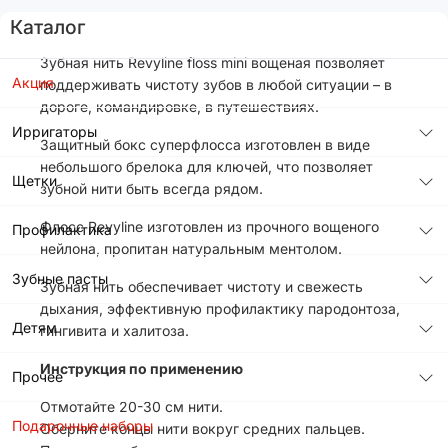
Каталог
Зубная нить Revyline floss mini вощеная позволяет
Акция
поддерживать чистоту зубов в любой ситуации – в
дороге, командировке, в путешествиях.
Ирригаторы
Защитный бокс суперфлосса изготовлен в виде
небольшого брелока для ключей, что позволяет
Щетки
зубной нити быть всегда рядом.
Флосс Revyline изготовлен из прочного вощеного
Профилактика
нейлона, пропитан натуральным ментолом.
Зубные пасты
Зубная нить обеспечивает чистоту и свежесть
дыхания, эффективную профилактику пародонтоза,
Детям
гингивита и халитоза.
Инструкция по применению
Прочее
Отмотайте 20-30 см нити.
Подарочные наборы
Оберните концы нити вокруг средних пальцев.