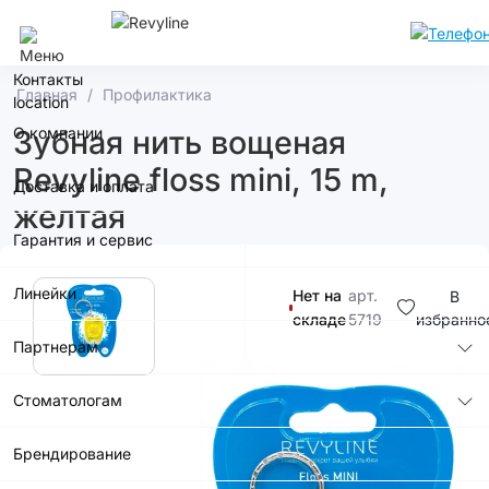
Сочи
Контакты
Главная
Профилактика
О компании
Зубная нить вощеная
Revyline floss mini, 15 m,
Доставка и оплата
желтая
Гарантия и сервис
Линейки
Нет на
арт.
В
складе
5719
избранно
Партнерам
290р.
Стоматологам
Купить в
Брендирование
приложении