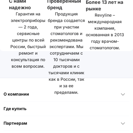
С нами
Проверенный
Более 13 лет на
надежно
бренд
рынке
Гарантия на
Продукция
Revyline –
электроприборы
бренда создается
международная
— 2 года,
при участии
компания,
сервисные
стоматологов и
основанная в 2013
центры по всей
рекомендована
году врачом-
России, быстрый
экспертами. Мы
стоматологом.
ремонт и
сотрудничаем с
консультация по
10 тысячами
всем вопросам.
докторов и с
тысячами клиник
как в России, так
и за ее
пределами.
О компании
Где купить
Партнерам