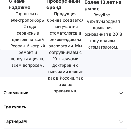
С нами
Проверенный
Более 13 лет на
надежно
бренд
рынке
Гарантия на
Продукция
Revyline –
электроприборы
бренда создается
международная
— 2 года,
при участии
компания,
сервисные
стоматологов и
основанная в 2013
центры по всей
рекомендована
году врачом-
России, быстрый
экспертами. Мы
стоматологом.
ремонт и
сотрудничаем с
консультация по
10 тысячами
всем вопросам.
докторов и с
тысячами клиник
как в России, так
и за ее
пределами.
О компании
Где купить
Партнерам