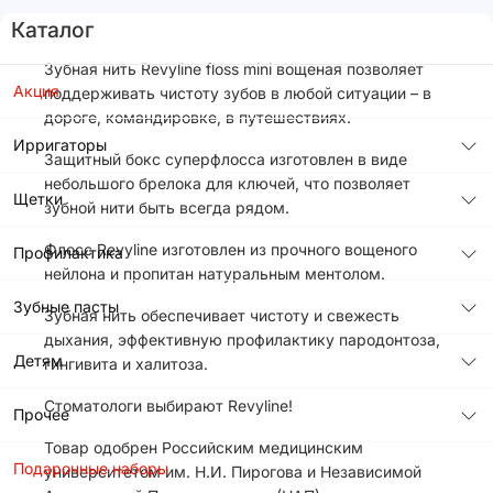
Каталог
Зубная нить Revyline floss mini вощеная позволяет
Акция
поддерживать чистоту зубов в любой ситуации – в
дороге, командировке, в путешествиях.
Ирригаторы
Защитный бокс суперфлосса изготовлен в виде
небольшого брелока для ключей, что позволяет
Щетки
зубной нити быть всегда рядом.
Флосс Revyline изготовлен из прочного вощеного
Профилактика
нейлона и пропитан натуральным ментолом.
Зубные пасты
Зубная нить обеспечивает чистоту и свежесть
дыхания, эффективную профилактику пародонтоза,
Детям
гингивита и халитоза.
Стоматологи выбирают Revyline!
Прочее
Товар одобрен Российским медицинским
Подарочные наборы
университетом им. Н.И. Пирогова и Независимой