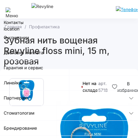
Сочи
Контакты
Главная
Профилактика
О компании
Зубная нить вощеная
Revyline floss mini, 15 m,
Доставка и оплата
розовая
Гарантия и сервис
Линейки
Нет на
арт.
В
складе
5718
избранно
Партнерам
290р.
Стоматологам
Купить в
Брендирование
приложении