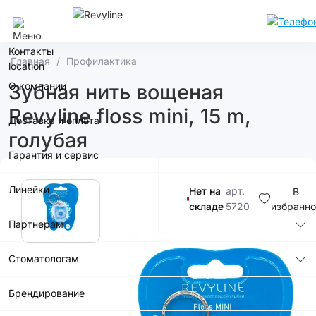
Сочи
Контакты
Главная
Профилактика
О компании
Зубная нить вощеная
Revyline floss mini, 15 m,
Доставка и оплата
голубая
Гарантия и сервис
Линейки
Нет на
арт.
В
складе
5720
избранно
Партнерам
290р.
Стоматологам
Купить в
Брендирование
приложении