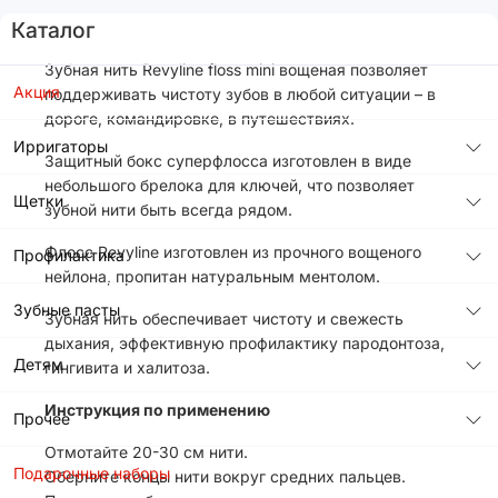
Каталог
Зубная нить Revyline floss mini вощеная позволяет
Акция
поддерживать чистоту зубов в любой ситуации – в
дороге, командировке, в путешествиях.
Ирригаторы
Защитный бокс суперфлосса изготовлен в виде
небольшого брелока для ключей, что позволяет
Щетки
зубной нити быть всегда рядом.
Флосс Revyline изготовлен из прочного вощеного
Профилактика
нейлона, пропитан натуральным ментолом.
Зубные пасты
Зубная нить обеспечивает чистоту и свежесть
дыхания, эффективную профилактику пародонтоза,
Детям
гингивита и халитоза.
Инструкция по применению
Прочее
Отмотайте 20-30 см нити.
Подарочные наборы
Оберните концы нити вокруг средних пальцев.