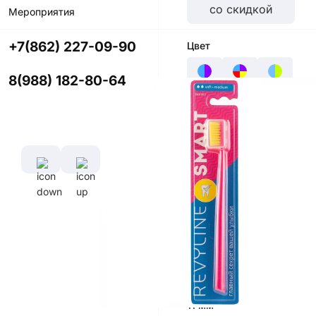
со скидкой
Мероприятия
+7(862) 227-09-90
Цвет
8(988) 182-80-64
Характеристики
Диаметр
Длина
щетины,
ручки,
мм
см
0,1 мм
16,5
см
Длина
щетины,
мм
11 мм