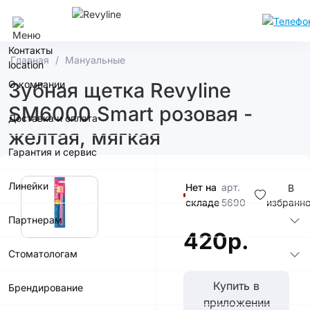
Сочи
Контакты
Главная
Мануальные
О компании
Зубная щетка Revyline
SM6000 Smart розовая -
Доставка и оплата
желтая, мягкая
Гарантия и сервис
Линейки
Нет на
арт.
В
складе
5690
избранн
Партнерам
420р.
Стоматологам
Купить в
Брендирование
приложении