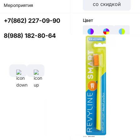
со скидкой
Мероприятия
+7(862) 227-09-90
Цвет
8(988) 182-80-64
Характеристики
Диаметр
Длина
щетины,
ручки,
мм
см
0,1 мм
16,5
см
Длина
щетины,
мм
11 мм