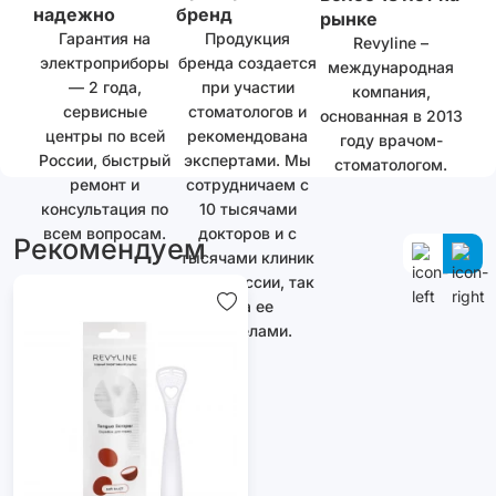
надежно
бренд
рынке
Гарантия на
Продукция
Revyline –
электроприборы
бренда создается
международная
— 2 года,
при участии
компания,
сервисные
стоматологов и
основанная в 2013
центры по всей
рекомендована
году врачом-
России, быстрый
экспертами. Мы
стоматологом.
ремонт и
сотрудничаем с
консультация по
10 тысячами
всем вопросам.
докторов и с
Рекомендуем
тысячами клиник
как в России, так
и за ее
пределами.