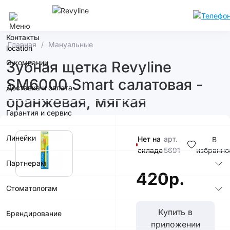
Сочи
Контакты
Главная
Мануальные
О компании
Зубная щетка Revyline
SM6000 Smart салатовая -
Доставка и оплата
оранжевая, мягкая
Гарантия и сервис
Линейки
Нет на
арт.
В
складе
5691
избранно
Партнерам
420р.
Стоматологам
Купить в
Брендирование
приложении