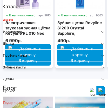
Каталог
В наличии:
много
арт. 9813
В наличии:
много
арт. 9563
Акция
Электрическая
Зубная щетка Revyline
звуковая зубная щётка
S1200 Crystal
Ирригаторы
Revyline RL 010 Neo
Sapphire,
Violet
монопучковая
6 990р.
490р.
Щетки
Профилактика
В корзину
В корзину
Зубные пасты
Детям
Блог
Прочее
Подарочные наборы