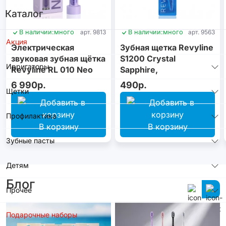
Каталог
В наличии:
много
арт. 9813
В наличии:
много
арт. 9563
Акция
Электрическая
Зубная щетка Revyline
звуковая зубная щётка
S1200 Crystal
Ирригаторы
Revyline RL 010 Neo
Sapphire,
Violet
монопучковая
6 990р.
490р.
Щетки
Профилактика
В корзину
В корзину
Зубные пасты
Детям
Блог
Прочее
Подарочные наборы