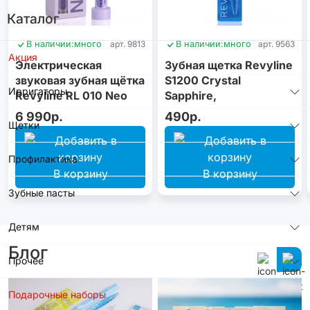
Каталог
В наличии:
много
арт. 9813
В наличии:
много
арт. 9563
Акция
Электрическая
Зубная щетка Revyline
звуковая зубная щётка
S1200 Crystal
Ирригаторы
Revyline RL 010 Neo
Sapphire,
Violet
монопучковая
6 990р.
490р.
Щетки
Профилактика
В корзину
В корзину
Зубные пасты
Детям
Блог
Прочее
Подарочные наборы