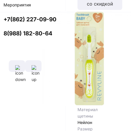
со скидкой
Мероприятия
+7(862) 227-09-90
Цвет
8(988) 182-80-64
Характеристики
Диаметр
Длина
щетины,
ручки,
мм
см
0,1 мм
12,5
см
Длина
Материал
щетины,
ручки
мм
Пластик /
8,5 мм
Резина
Материал
щетины
Нейлон
Размер