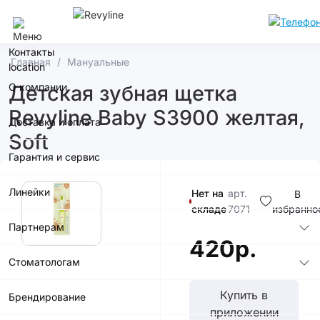
Сочи
Контакты
Главная
Мануальные
О компании
Детская зубная щетка
Revyline Baby S3900 желтая,
Доставка и оплата
Soft
Гарантия и сервис
Линейки
Нет на
арт.
В
складе
7071
избранно
Партнерам
420р.
Стоматологам
Купить в
Брендирование
приложении