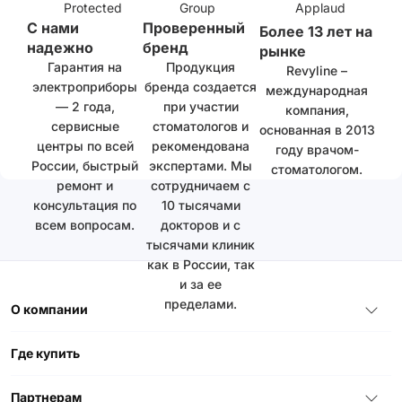
С нами
Проверенный
Более 13 лет на
надежно
бренд
рынке
Гарантия на
Продукция
Revyline –
электроприборы
бренда создается
международная
— 2 года,
при участии
компания,
сервисные
стоматологов и
основанная в 2013
центры по всей
рекомендована
году врачом-
России, быстрый
экспертами. Мы
стоматологом.
ремонт и
сотрудничаем с
консультация по
10 тысячами
всем вопросам.
докторов и с
тысячами клиник
как в России, так
и за ее
пределами.
О компании
Где купить
Партнерам