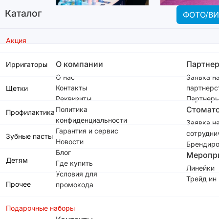
Каталог
ФОТО/ВИ
Акция
О компании
Партне
Ирригаторы
О нас
Заявка н
Контакты
партнерс
Щетки
Реквизиты
Партнеры
Стомат
Политика
Профилактика
конфиденциальности
Заявка н
Гарантия и сервис
сотрудни
Зубные пасты
Новости
Брендиро
Блог
Меропр
Детям
Где купить
Линейки
Условия для
Трейд ин
Прочее
промокода
Подарочные наборы