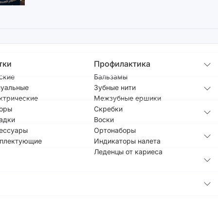
тки
Профилактика
ские
Бальзамы
уальные
Зубные нити
ктрические
Межзубные ершики
оры
Скребки
адки
Воски
ессуары
Ортонаборы
плектующие
Индикаторы налета
Леденцы от кариеса