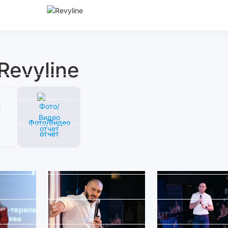
Revyline
Фото/Видео
отчет