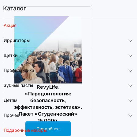
Каталог
Акция
Ирригаторы
Щетки
Профилактика
Зубные пасты
RevyLife.
«Пародонтология:
безопасность,
Детям
эффективность, эстетика».
Пакет «Студенческий»
Прочее
15 000р.
Подробнее
Подарочные наборы