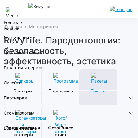
Сочи
Контакты
Главная
Мероприятия
О компании
RevyLife. Пародонтология:
безопасность,
Доставка и оплата
эффективность, эстетика
Гарантия и сервис
Линейки
Спикеры
Программа
Пакеты
Партнерам
Стоматологам
Организаторы и
Фото/Видео
Брендирование
партнеры
отчет