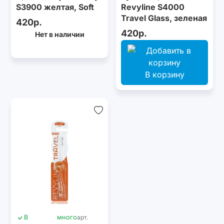
S3900 желтая, Soft
Revyline S4000
Travel Glass, зеленая
420р.
420р.
Нет в наличии
В корзину
В
много
арт.