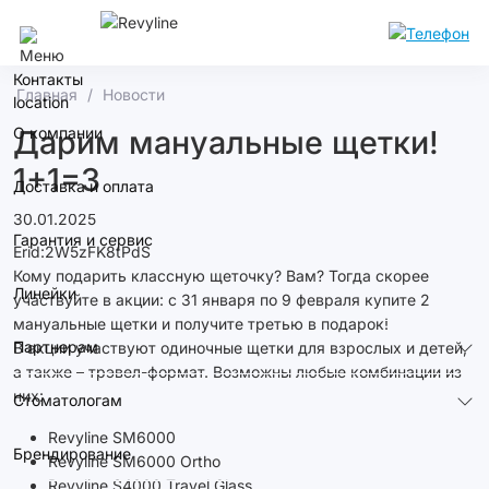
Сочи
Контакты
Главная
Новости
О компании
Дарим мануальные щетки!
1+1=3
Доставка и оплата
30.01.2025
Гарантия и сервис
Erid:2W5zFK8tPdS
Кому подарить классную щеточку? Вам? Тогда скорее
Линейки
участвуйте в акции: с 31 января по 9 февраля купите 2
мануальные щетки и получите третью в подарок!
Партнерам
В акции участвуют одиночные щетки для взрослых и детей,
а также – трэвел-формат. Возможны любые комбинации из
них:
Стоматологам
Revyline SM6000
Брендирование
Revyline SM6000 Ortho
Revyline S4000 Travel Glass