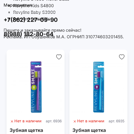
Мероприятия
Revyline Kids S4800
Revyline Baby S3900
+7(862) 227-09-90
Revyline LamaKids
Пишите и заказывайте прямо сейчас!
8(988) 182-80-64
Реклама. ИП Обушенков М.А. ОГРНИП 310774603201455.
Нет в наличии
арт. 6936
Нет в наличии
арт. 6935
Зубная щетка
Зубная щетка