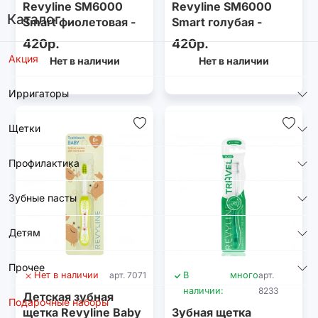
Revyline SM6000
Revyline SM6000
Каталог
Smart фиолетовая -
Smart голубая -
салатовая, мягкая
фиолетовая, мягкая
420р.
420р.
Акция
Нет в наличии
Нет в наличии
Ирригаторы
Щетки
Профилактика
Зубные пасты
Детям
Прочее
Нет в наличии
арт. 7071
В
много
арт.
наличии:
8233
Детская зубная
Подарочные наборы
щетка Revyline Baby
Зубная щетка