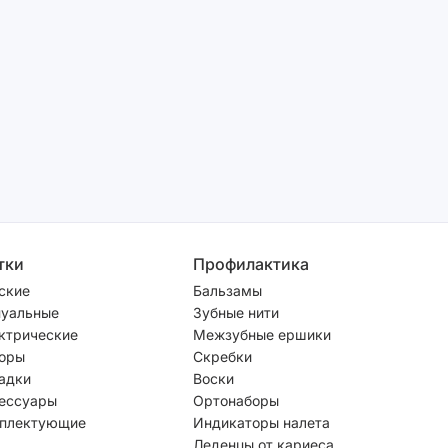
тки
Профилактика
ские
Бальзамы
уальные
Зубные нити
ктрические
Межзубные ершики
оры
Скребки
адки
Воски
ессуары
Ортонаборы
плектующие
Индикаторы налета
Леденцы от кариеса