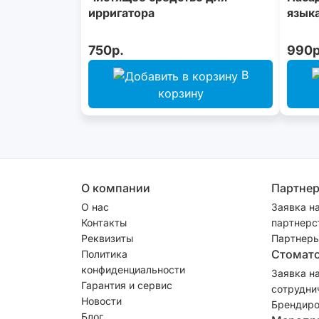
ирригатора
языка
750р.
990р
В
корзину
О компании
Партне
О нас
Заявка н
Контакты
партнерс
Реквизиты
Партнеры
Стомат
Политика
конфиденциальности
Заявка н
Гарантия и сервис
сотрудни
Новости
Брендиро
Блог