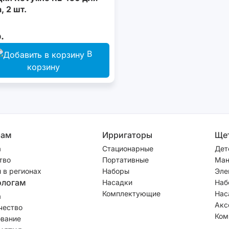
, 2 шт.
.
В
корзину
рам
Ирригаторы
Ще
а
Стационарные
Дет
тво
Портативные
Ман
 в регионах
Наборы
Эле
ологам
Насадки
Наб
Комплектующие
Нас
а
Акс
чество
Ком
вание