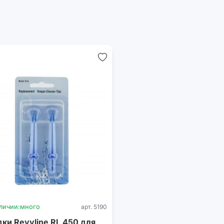
личии:
много
арт. 5190
ки Revyline RL 450 для