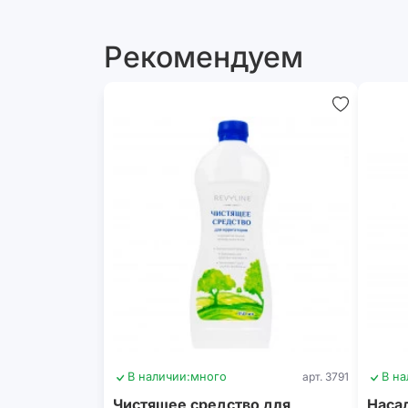
Рекомендуем
В наличии:
много
арт. 3791
В на
Чистящее средство для
Насад