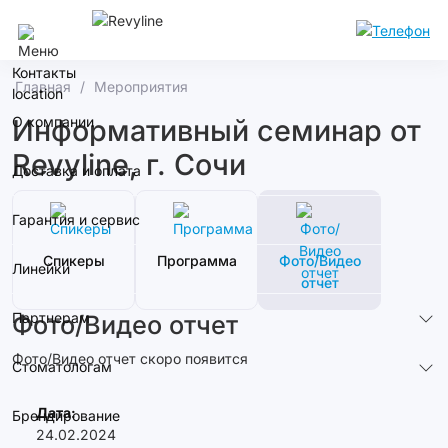
Сочи
Контакты
Главная
Мероприятия
О компании
Информативный семинар от
Revyline, г. Сочи
Доставка и оплата
Гарантия и сервис
Спикеры
Программа
Фото/Видео
Линейки
отчет
Партнерам
Фото/Видео отчет
Фото/Видео отчет скоро появится
Стоматологам
Дата:
Брендирование
24.02.2024