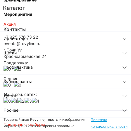
Каталог
Мероприятия
Акция
Контакты
+7 925 576 73 22
Ирригаторы
events@revyline.ru
г Сочи Ул
Щетки
Красноармейская 24
Поддержка:
Профилактика
Сервис:
Зубные пасты
Мы в соц. сетях:
Детям
Прочее
Товарный знак Revyline, тексты и изображения
Политика
Подарочные наборы
марки охраняются авторским правом на
конфиденциальности