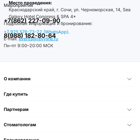
Место проведения:
Мероприятия
Краснодарский край, г. Сочи, ул. Черноморская, 14, Sea
Galaxy Hotel Congress & SPA 4*
+7(862) 227-09-90
Подробная информация и бронирование:
+7 925 576-73-22 (WhatsApp).
8(988) 182-80-64
E-mail:
events@revyline.ru
Пн–пт 9:00–20:00 МСК
О компании
Где купить
Партнерам
Стоматологам
Брендирование