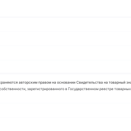
охраняются авторским правом на основании Свидетельства на товарный зна
собственности, зарегистрированного в Государственном реестре товарных