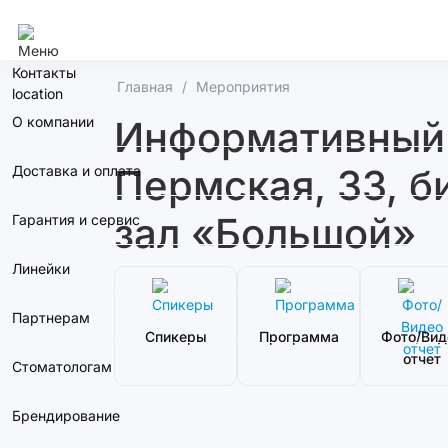
Сочи
Контакты
Главная
Мероприятия
О компании
Информативный с
Пермская, 33, б
Доставка и оплата
зал «Большой»
Гарантия и сервис
Линейки
Партнерам
Спикеры
Программа
Фото/Вид
отчет
Стоматологам
Брендирование