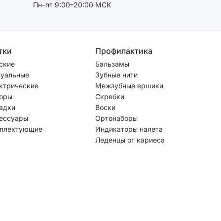
Пн–пт 9:00–20:00 МСК
тки
Профилактика
ские
Бальзамы
уальные
Зубные нити
ктрические
Межзубные ершики
оры
Скребки
адки
Воски
ессуары
Ортонаборы
плектующие
Индикаторы налета
Леденцы от кариеса