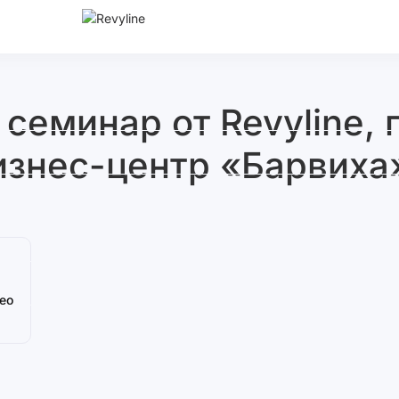
еминар от Revyline, г
изнес-центр «Барвиха
ео