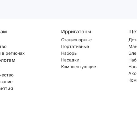
рам
Ирригаторы
Ще
а
Стационарные
Дет
тво
Портативные
Ман
 в регионах
Наборы
Эле
ологам
Насадки
Наб
Комплектующие
Нас
а
Акс
чество
Ком
вание
иятия