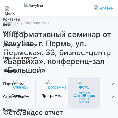
Сочи
Контакты
Главная
Мероприятия
О компании
Информативный семинар от
Revyline, г. Пермь, ул.
Доставка и оплата
Пермская, 33, бизнес-центр
Гарантия и сервис
«Барвиха», конференц-зал
«Большой»
Линейки
Партнерам
Спикеры
Программа
Фото/Видео
Стоматологам
отчет
Брендирование
Фото/Видео отчет