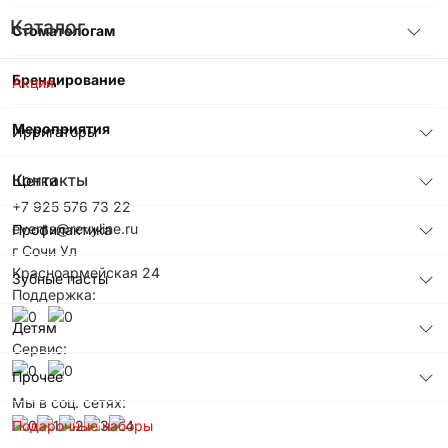
Каталог
Стоматологам
Брендирование
Акция
Мероприятия
Ирригаторы
Контакты
Щетки
+7 925 576 73 22
events@revyline.ru
Профилактика
г Сочи Ул
Красноармейская 24
Зубные пасты
Поддержка:
Детям
Сервис:
Прочее
Мы в соц. сетях:
Подарочные наборы