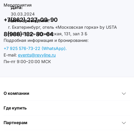
Мероприятия
Дата:
30.03.2024
+7(862) 227-09-90
Место проведения:
г. Екатеринбург, отель «Московская горка» by USTA
8(988) 182-80-64
Hotels 4*, ул. Московская, 131, зал 3 Б
Подробная информация и бронирование:
+7 925 576-73-22 (WhatsApp).
E-mail:
events@revyline.ru
Пн–пт 9:00–20:00 МСК
О компании
Где купить
Партнерам