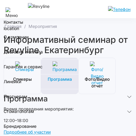
Сочи
Контакты
Главная
Мероприятия
О компании
Информативный семинар от
Revyline, Екатеринбург
Доставка и оплата
Гарантия и сервис
Спикеры
Программа
Фото/Видео
Линейки
отчет
Партнерам
Программа
Время проведения мероприятия:
Стоматологам
12:00–18:00
Брендирование
Подробнее об участии