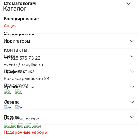
Стоматологам
Каталог
Брендирование
Акция
Мероприятия
Ирригаторы
Контакты
Щетки
+7 925 576 73 22
events@revyline.ru
Профилактика
г Сочи Ул
Красноармейская 24
Поддержка:
Зубные пасты
Детям
Сервис:
Прочее
Мы в соц. сетях:
Подарочные наборы