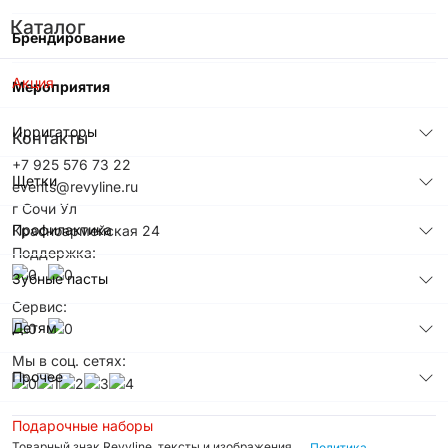
Каталог
Брендирование
Акция
Мероприятия
Ирригаторы
Контакты
+7 925 576 73 22
Щетки
events@revyline.ru
г Сочи Ул
Профилактика
Красноармейская 24
Поддержка:
Зубные пасты
Сервис:
Детям
Мы в соц. сетях:
Прочее
Подарочные наборы
Товарный знак Revyline, тексты и изображения
Политика