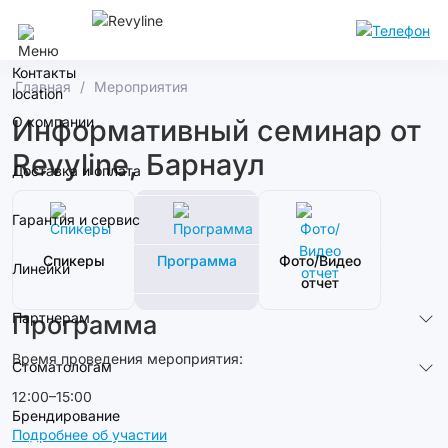
Сочи
Контакты
Главная
Мероприятия
О компании
Информативный семинар от
Revyline, Барнаул
Доставка и оплата
Гарантия и сервис
Спикеры
Программа
Фото/Видео
Линейки
отчет
Партнерам
Программа
Время проведения мероприятия:
Стоматологам
12:00–15:00
Брендирование
Подробнее об участии