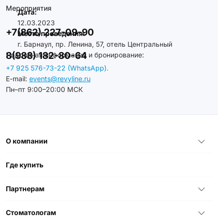
Мероприятия
Дата:
12.03.2023
+7(862) 227-09-90
Место проведения:
г. Барнаул, пр. Ленина, 57, отель Центральный
8(988) 182-80-64
Подробная информация и бронирование:
+7 925 576-73-22 (WhatsApp).
E-mail:
events@revyline.ru
Пн–пт 9:00–20:00 МСК
О компании
Где купить
Партнерам
Стоматологам