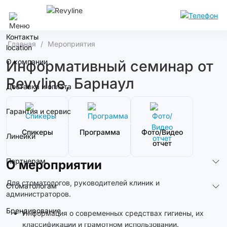
Сочи
Контакты
Главная
Мероприятия
О компании
Информативный семинар от
Revyline, Барнаул
Доставка и оплата
Гарантия и сервис
Спикеры
Программа
Фото/Видео
Линейки
отчет
Партнерам
О мероприятии
Для стоматологов, руководителей клиник и
Стоматологам
администраторов.
Брендирование
Информация о современных средствах гигиены, их
классификации и грамотном использовании.