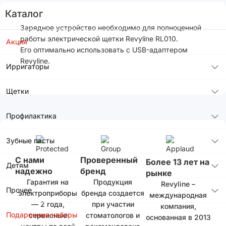
Каталог
Зарядное устройство необходимо для полноценной
работы электрической щетки Revyline RL010.
Акция
Его оптимально использовать с USB-адаптером
Revyline.
Ирригаторы
Щетки
Профилактика
Зубные пасты
С нами
Проверенный
Более 13 лет на
Детям
надежно
бренд
рынке
Гарантия на
Продукция
Revyline –
Прочее
электроприборы
бренда создается
международная
— 2 года,
при участии
компания,
Подарочные наборы
сервисные
стоматологов и
основанная в 2013