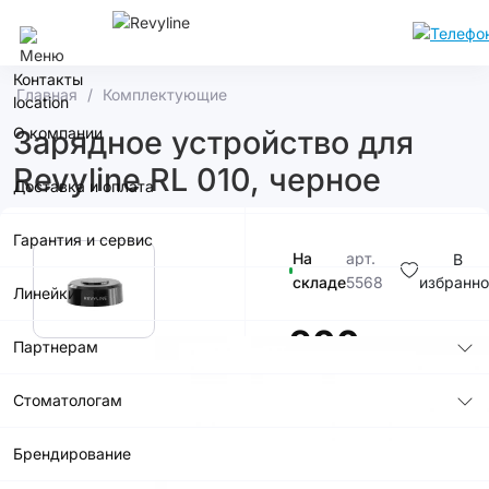
Сочи
Контакты
Главная
Комплектующие
О компании
Зарядное устройство для
Revyline RL 010, черное
Доставка и оплата
Гарантия и сервис
На
арт.
В
складе
5568
избранно
Линейки
900р.
Партнерам
Стоматологам
Брендирование
В корзину