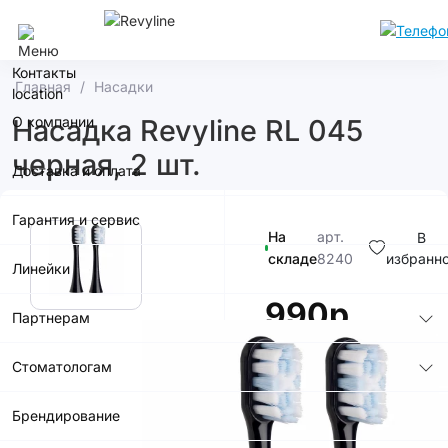
Сочи
Контакты
Главная
Насадки
О компании
Насадка Revyline RL 045
черная, 2 шт.
Доставка и оплата
Гарантия и сервис
На
арт.
В
складе
8240
избранн
Линейки
990р.
Партнерам
Стоматологам
Брендирование
В корзину