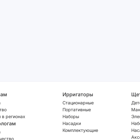
рам
Ирригаторы
Ще
а
Стационарные
Дет
тво
Портативные
Ман
 в регионах
Наборы
Эле
ологам
Насадки
Наб
Комплектующие
Нас
а
Акс
чество