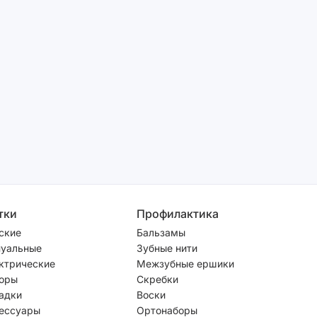
тки
Профилактика
ские
Бальзамы
уальные
Зубные нити
ктрические
Межзубные ершики
оры
Скребки
адки
Воски
ессуары
Ортонаборы