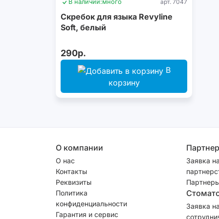
В наличии:
много
арт. 7047
Скребок для языка Revyline
Soft, белый
290р.
В
корзину
О компании
Партне
О нас
Заявка н
Контакты
партнерс
Реквизиты
Партнеры
Стомат
Политика
конфиденциальности
Заявка н
Гарантия и сервис
сотрудни