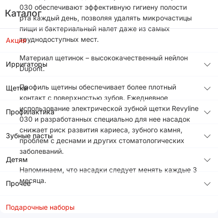
030 обеспечивают эффективную гигиену полости
Каталог
рта каждый день, позволяя удалять микрочастицы
пищи и бактериальный налет даже из самых
труднодоступных мест.
Акция
Материал щетинок – высококачественный нейлон
Ирригаторы
Dupont.
Профиль щетины обеспечивает более плотный
Щетки
контакт с поверхностью зубов. Ежедневное
использование электрической зубной щетки Revyline
Профилактика
030 и разработанных специально для нее насадок
снижает риск развития кариеса, зубного камня,
Зубные пасты
проблем с деснами и других стоматологических
заболеваний.
Детям
Напоминаем, что насадки следует менять каждые 3
месяца.
Прочее
Подарочные наборы