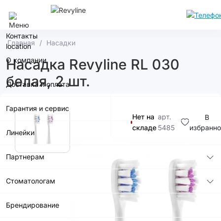
Сочи
Контакты
Главная
Насадки
О компании
Насадка Revyline RL 030
белая, 2 шт.
Доставка и оплата
Гарантия и сервис
Нет на
арт.
В
складе
5485
избранно
Линейки
990р.
Партнерам
Стоматологам
Купить в
приложении
Брендирование
со скидкой