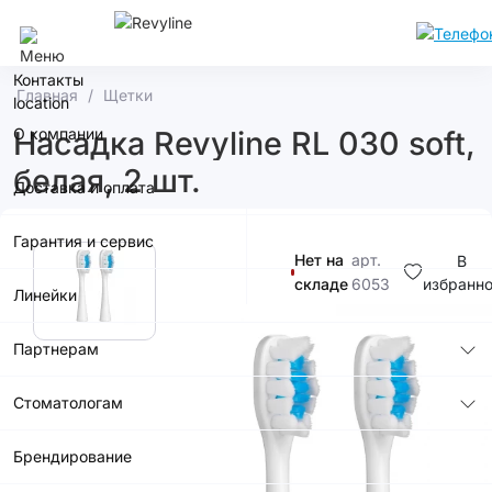
Сочи
Контакты
Главная
Щетки
О компании
Насадка Revyline RL 030 soft,
белая, 2 шт.
Доставка и оплата
Гарантия и сервис
Нет на
арт.
В
складе
6053
избранн
Линейки
990р.
Партнерам
Стоматологам
Купить в
приложении
Брендирование
со скидкой