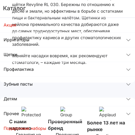
щётки Revyline RL 030. Бережны по отношению к
Каталог
десне и эмали, но эффективны в борьбе с остатками
пищи и бактериальным налётом. Щетинки из
нейлона премиального качества добираются даже
Акция
до самых труднодоступных мест, обеспечивая
профилактику кариеса и других стоматологических
Ирригаторы
заболеваний.
Щетки
Меняйте насадки вовремя, как рекомендуют
стоматологи, – каждые три месяца.
Профилактика
Зубные пасты
Детям
Прочее
С нами
Проверенный
Более 13 лет на
надежно
бренд
Подарочные наборы
рынке
Гарантия на
Продукция