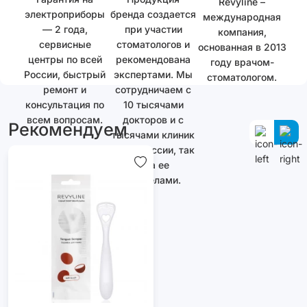
Revyline –
электроприборы
бренда создается
международная
— 2 года,
при участии
компания,
сервисные
стоматологов и
основанная в 2013
центры по всей
рекомендована
году врачом-
России, быстрый
экспертами. Мы
стоматологом.
ремонт и
сотрудничаем с
консультация по
10 тысячами
всем вопросам.
докторов и с
Рекомендуем
тысячами клиник
как в России, так
и за ее
пределами.