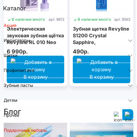
Каталог
В наличии:
много
арт. 9813
В наличии:
много
арт. 9563
Акция
Электрическая
Зубная щетка Revyline
звуковая зубная щётка
S1200 Crystal
Ирригаторы
Revyline RL 010 Neo
Sapphire,
Violet
монопучковая
6 990р.
490р.
Щетки
Профилактика
В корзину
В корзину
Зубные пасты
Детям
Блог
Прочее
Подарочные наборы