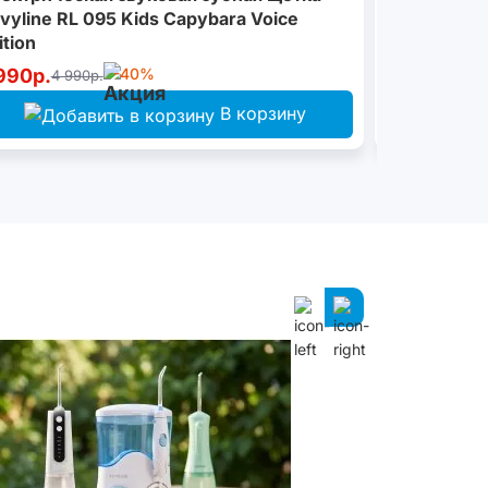
vyline RL 095 Kids Capybara Voice
ition
990р.
-40%
4 990р.
4 990р.
В корзину