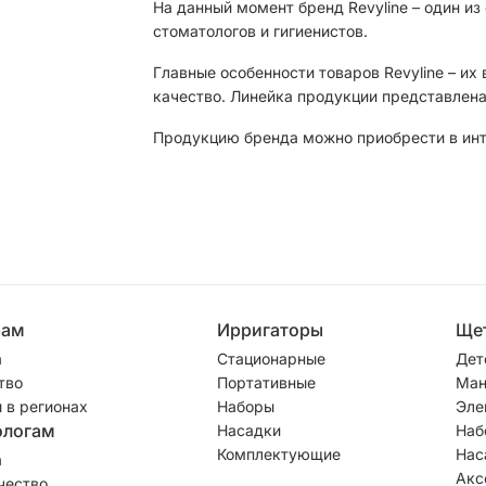
На данный момент бренд Revyline – один и
стоматологов и гигиенистов.
Главные особенности товаров Revyline – их
качество. Линейка продукции представлена
Продукцию бренда можно приобрести в инте
рам
Ирригаторы
Ще
а
Стационарные
Дет
тво
Портативные
Ман
 в регионах
Наборы
Эле
ологам
Насадки
Наб
Комплектующие
Нас
а
Акс
чество