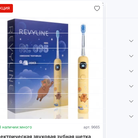
КЦИЯ
В наличии:
много
арт. 9665
В наличии:
м
ектрическая звуковая зубная щетка
Стерилизат