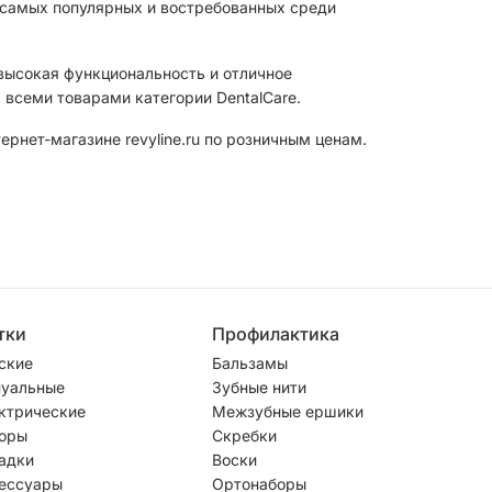
з самых популярных и востребованных среди
 высокая функциональность и отличное
 всеми товарами категории DentalCare.
рнет-магазине revyline.ru по розничным ценам.
тки
Профилактика
ские
Бальзамы
уальные
Зубные нити
ктрические
Межзубные ершики
оры
Скребки
адки
Воски
ессуары
Ортонаборы