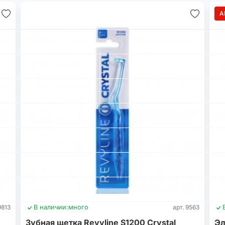
А
9813
В наличии:
много
арт. 9563
Зубная щетка Revyline S1200 Crystal
Эл