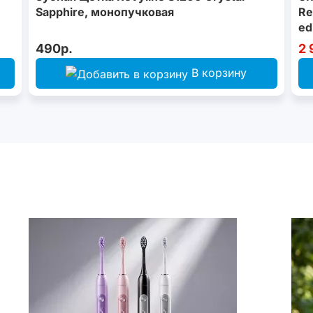
Sapphire, монопучковая
Re
ed
490р.
2 
В корзину