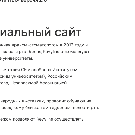
циальный сайт
анная врачом-стоматологом в 2013 году и
полости рта. Бренд Revyline рекомендуют
е университеты.
тветствия CЕ и одобрена Институтом
овским университетом), Российским
гова, Независимой Ассоциацией
ународных выставках, проводит обучающие
 всех, кому близка тема здоровья полости рта.
бежом позволяют Revyline осуществлять