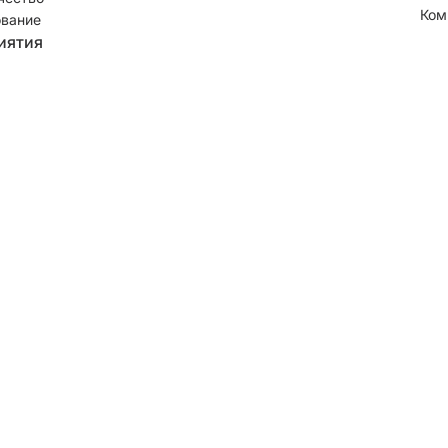
Ком
вание
иятия