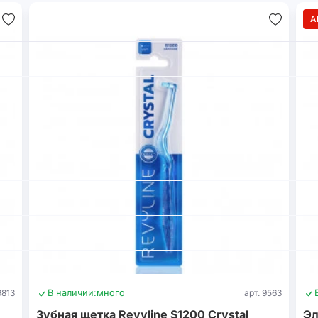
А
9813
В наличии:
много
арт. 9563
Зубная щетка Revyline S1200 Crystal
Эл