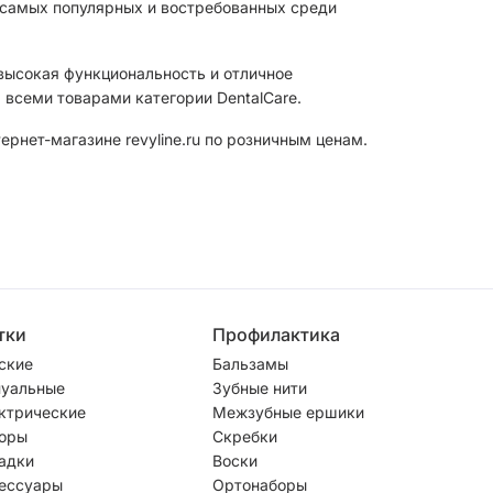
з самых популярных и востребованных среди
 высокая функциональность и отличное
 всеми товарами категории DentalCare.
рнет-магазине revyline.ru по розничным ценам.
тки
Профилактика
ские
Бальзамы
уальные
Зубные нити
ктрические
Межзубные ершики
оры
Скребки
адки
Воски
ессуары
Ортонаборы