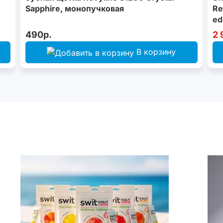
Sapphire, монопучковая
Re
ed
490р.
2 
В корзину