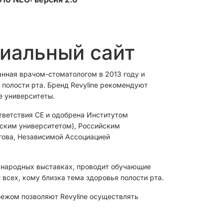
циальный сайт
анная врачом-стоматологом в 2013 году и
полости рта. Бренд Revyline рекомендуют
е университеты.
тветствия CЕ и одобрена Институтом
овским университетом), Российским
гова, Независимой Ассоциацией
ународных выставках, проводит обучающие
 всех, кому близка тема здоровья полости рта.
бежом позволяют Revyline осуществлять