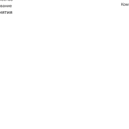
Ком
вание
иятия