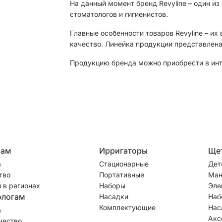
На данный момент бренд Revyline – один и
стоматологов и гигиенистов.
Главные особенности товаров Revyline – их
качество. Линейка продукции представлена
Продукцию бренда можно приобрести в инте
рам
Ирригаторы
Ще
а
Стационарные
Дет
тво
Портативные
Ман
 в регионах
Наборы
Эле
ологам
Насадки
Наб
Комплектующие
Нас
а
Акс
чество