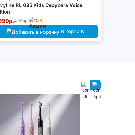
vyline RL 095 Kids Capybara Voice
ition
990р.
-40%
4 990р.
4 990р.
В корзину