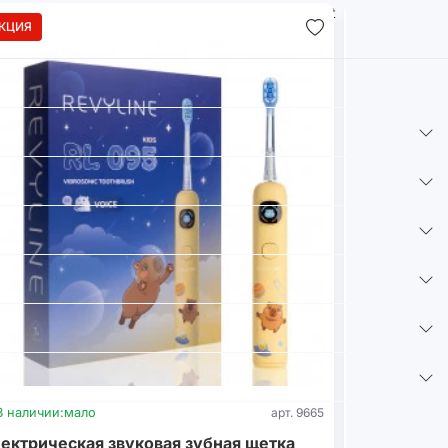
КЦИЯ
В наличии:
мало
арт. 9665
В наличии:
м
ектрическая звуковая зубная щетка
Стерилизат