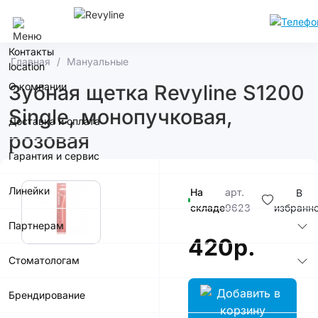
Сочи
Контакты
Главная
Мануальные
О компании
Зубная щетка Revyline S1200
Single, монопучковая,
Доставка и оплата
розовая
Гарантия и сервис
Линейки
На
арт.
В
складе
9623
избранн
Партнерам
420р.
Стоматологам
Брендирование