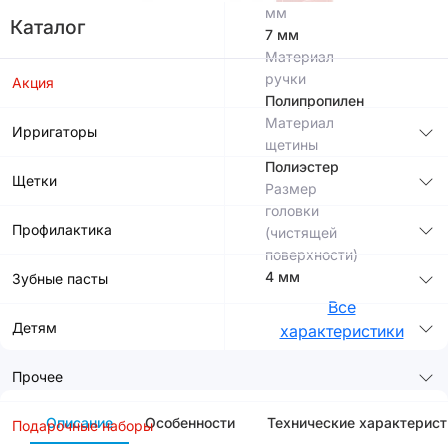
мм
Каталог
7 мм
Материал
ручки
Акция
Полипропилен
Материал
Ирригаторы
щетины
Полиэстер
Щетки
Размер
головки
Профилактика
(чистящей
поверхности)
4 мм
Зубные пасты
Все
Детям
характеристики
Прочее
Описание
Особенности
Технические характерист
Подарочные наборы