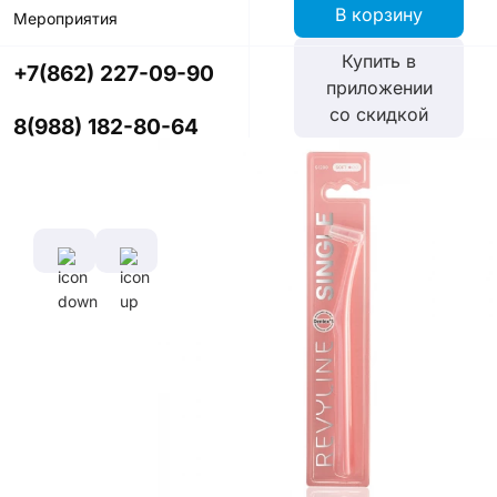
В корзину
Мероприятия
Купить в
+7(862) 227-09-90
приложении
со скидкой
8(988) 182-80-64
Цвет
Характеристики
Диаметр
Длина
щетины,
ручки,
мм
см
0,102 мм
16,5
см
Длина
щетины,