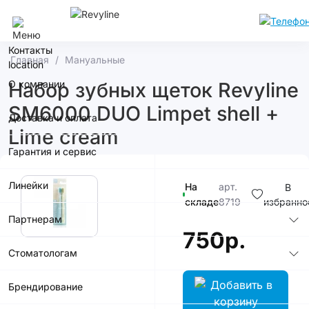
Сочи
Контакты
Главная
Мануальные
О компании
Набор зубных щеток Revyline
SM6000 DUO Limpet shell +
Доставка и оплата
Lime cream
Гарантия и сервис
Линейки
На
арт.
В
складе
8719
избранно
Партнерам
750р.
Стоматологам
Брендирование