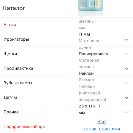
0,1 мм
16,5
Каталог
см
Длина
щетины,
Акция
мм
11 мм
Ирригаторы
Материал
ручки
Щетки
Полипропилен
Материал
щетины
Профилактика
Нейлон
Размер
Зубные пасты
головки
(чистящей
Детям
поверхности)
25 х 11 х 11
Прочее
мм
Все
Подарочные наборы
характеристики