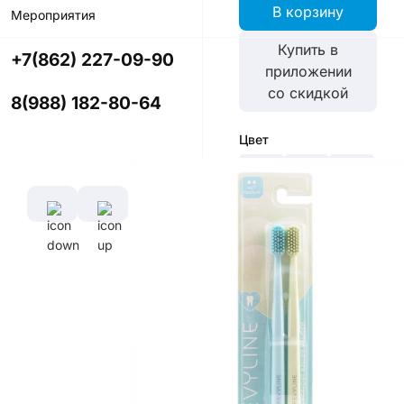
В корзину
Мероприятия
Купить в
+7(862) 227-09-90
приложении
со скидкой
8(988) 182-80-64
Цвет
Характеристики
Диаметр
Длина
щетины,
ручки,
мм
см