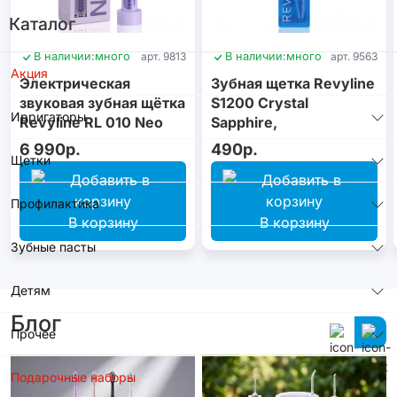
Каталог
В наличии:
много
арт. 9813
В наличии:
много
арт. 9563
Акция
Электрическая
Зубная щетка Revyline
звуковая зубная щётка
S1200 Crystal
Ирригаторы
Revyline RL 010 Neo
Sapphire,
Violet
монопучковая
6 990р.
490р.
Щетки
Профилактика
В корзину
В корзину
Зубные пасты
Детям
Блог
Прочее
Подарочные наборы