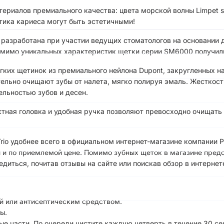
ериалов премиального качества: цвета морской волны Limpet she
ктика кариеса могут быть эстетичными!
 разработана при участии ведущих стоматологов на основани
Помимо уникальных характеристик щетки серии SM6000 получил
гких щетинок из премиального нейлона Dupont, закругленных на
ельно очищают зубы от налета, мягко полируя эмаль. Жесткост
ельностью зубов и десен.
ктная головка и удобная ручка позволяют превосходно очищать 
io удобнее всего в официальном интернет-магазине компании 
 и по приемлемой цене. Помимо зубных щеток в магазине предс
диться, почитав отзывы на сайте или поискав обзор в интернет
ой или антисептическим средством.
ы.
ые части. По очереди чистите каждую четверть в течение 30 се