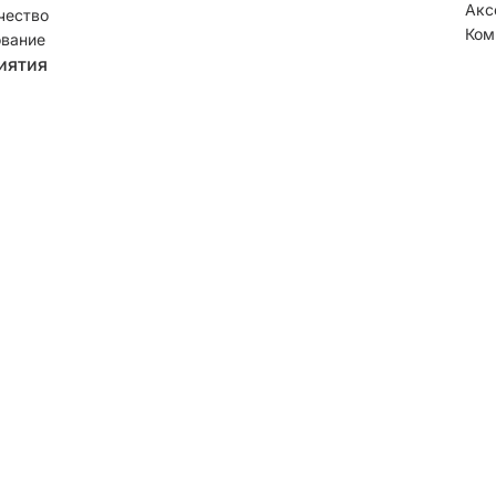
Акс
чество
Ком
вание
иятия