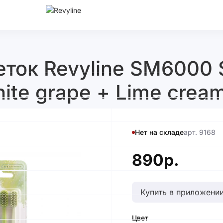
ток Revyline SM6000 S
hite grape + Lime crea
Нет на складе
арт. 9168
890р.
Купить в приложении
Цвет