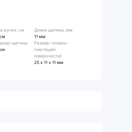
а ручки, см
Длина щетины, мм
 см
11 мм
ериал щетины
Размер головки
лон
(чистящей
поверхности)
25 х 11 х 11 мм