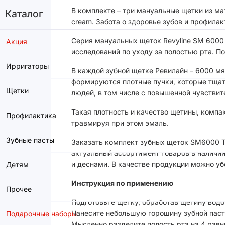
В комплекте – три мануальные щетки из мат
Каталог
cream. Забота о здоровье зубов и профила
Серия мануальных щеток Revyline SM 6000
Акция
исследований по уходу за полостью рта. 
Ирригаторы
В каждой зубной щетке Ревилайн – 6000 мя
формируются плотные пучки, которые тщат
Щетки
людей, в том числе с повышенной чувствит
Такая плотность и качество щетины, компа
Профилактика
травмируя при этом эмаль.
Зубные пасты
Заказать комплект зубных щеток SM6000 Tr
актуальный ассортимент товаров в наличии
и деснами. В качестве продукции можно убе
Детям
Инструкция по применению
Прочее
Подготовьте щетку, обработав щетину вод
Нанесите небольшую горошину зубной паст
Подарочные наборы
Мысленно разделите полость рта на 4 равн