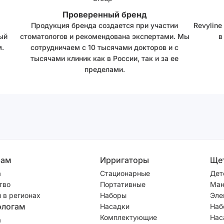
Проверенный бренд
Продукция бренда создается при участии
Revyline
ый
стоматологов и рекомендована экспертами. Мы
в
.
сотрудничаем с 10 тысячами докторов и с
тысячами клиник как в России, так и за ее
пределами.
рам
Ирригаторы
Ще
а
Стационарные
Дет
тво
Портативные
Ман
 в регионах
Наборы
Эле
ологам
Насадки
Наб
Комплектующие
Нас
а