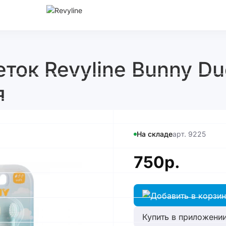
ок Revyline Bunny Duo
я
На складе
арт. 9225
750р.
Купить в приложении