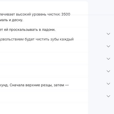
печивает высокий уровень чистки: 3500
аль и десну.
т ей проскальзывать в ладони.
удовольствием будет чистить зубы каждый
кунд. Сначала верхние резцы, затем —