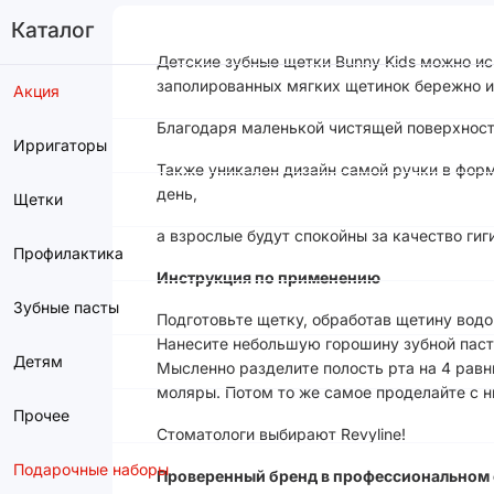
Каталог
Детские зубные щетки Bunny Kids можно ис
заполированных мягких щетинок бережно и 
Акция
Благодаря маленькой чистящей поверхности
Ирригаторы
Также уникален дизайн самой ручки в форм
день,
Щетки
а взрослые будут спокойны за качество гиг
Профилактика
Инструкция по применению
Зубные пасты
Подготовьте щетку, обработав щетину вод
Нанесите небольшую горошину зубной паст
Детям
Мысленно разделите полость рта на 4 равн
моляры. Потом то же самое проделайте с 
Прочее
Стоматологи выбирают Revyline!
Подарочные наборы
Проверенный бренд в профессиональном 