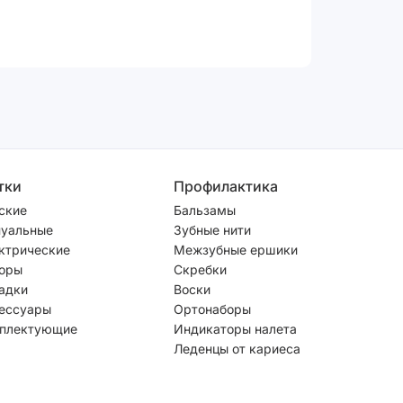
тки
Профилактика
ские
Бальзамы
уальные
Зубные нити
ктрические
Межзубные ершики
оры
Скребки
адки
Воски
ессуары
Ортонаборы
плектующие
Индикаторы налета
Леденцы от кариеса