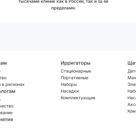
тысячами клиник как в России, так и за ее
пределами.
рам
Ирригаторы
Ще
а
Стационарные
Дет
тво
Портативные
Ман
 в регионах
Наборы
Эле
ологам
Насадки
Наб
Комплектующие
Нас
а
Акс
чество
Ком
вание
иятия