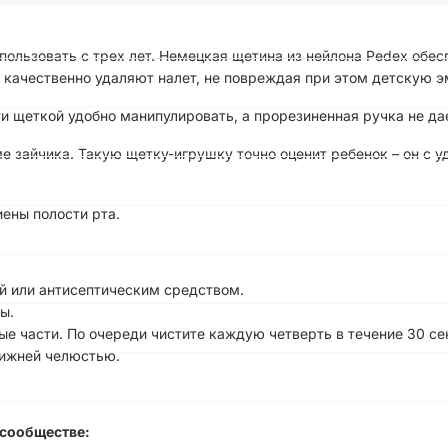
пользовать с трех лет. Немецкая щетина из нейлона Pedex обес
качественно удаляют налет, не повреждая при этом детскую эм
 щеткой удобно манипулировать, а прорезиненная ручка не дае
е зайчика. Такую щетку-игрушку точно оценит ребенок – он с 
иены полости рта.
ой или антисептическим средством.
ы.
ые части. По очереди чистите каждую четверть в течение 30 се
нижней челюстью.
сообществе: