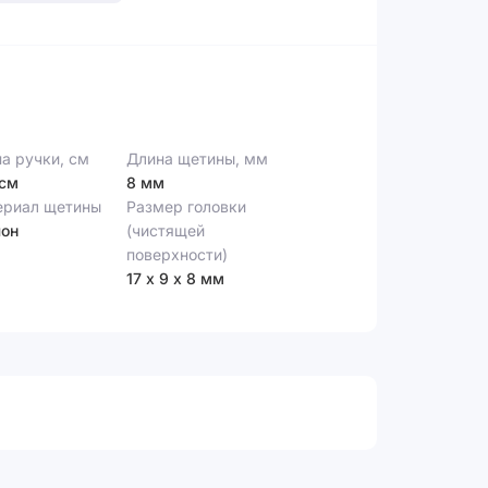
а ручки, см
Длина щетины, мм
 см
8 мм
ериал щетины
Размер головки
лон
(чистящей
поверхности)
17 х 9 х 8 мм