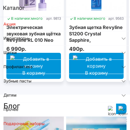
Каталог
В наличии:
много
арт. 9813
В наличии:
много
арт. 9563
Акция
Электрическая
Зубная щетка Revyline
звуковая зубная щётка
S1200 Crystal
Ирригаторы
Revyline RL 010 Neo
Sapphire,
Violet
монопучковая
6 990р.
490р.
Щетки
Профилактика
В корзину
В корзину
Зубные пасты
Детям
Блог
Прочее
Подарочные наборы