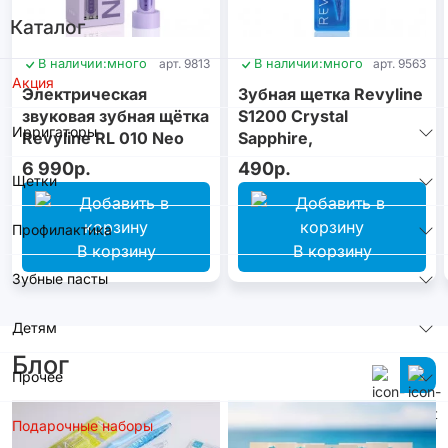
Каталог
В наличии:
много
арт. 9813
В наличии:
много
арт. 9563
Акция
Электрическая
Зубная щетка Revyline
звуковая зубная щётка
S1200 Crystal
Ирригаторы
Revyline RL 010 Neo
Sapphire,
Violet
монопучковая
6 990р.
490р.
Щетки
Профилактика
В корзину
В корзину
Зубные пасты
Детям
Блог
Прочее
Подарочные наборы