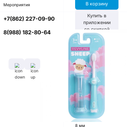
В корзину
Мероприятия
Купить в
+7(862) 227-09-90
приложении
со скидкой
8(988) 182-80-64
Цвет
Характеристики
Диаметр
Длина
щетины,
ручки,
мм
см
0,127 мм
12,5
см
Длина
щетины,
мм
8 мм