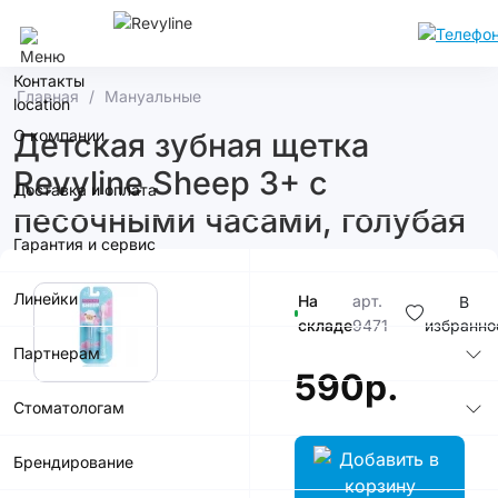
Сочи
Контакты
Главная
Мануальные
О компании
Детская зубная щетка
Revyline Sheep 3+ с
Доставка и оплата
песочными часами, голубая
Гарантия и сервис
Линейки
На
арт.
В
складе
9471
избранно
Партнерам
590р.
Стоматологам
Брендирование