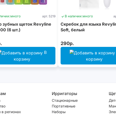
личии:
много
арт. 5219
В наличии:
много
а
 зубных щеток Revyline
Скребок для языка Revyli
0 (6 шт.)
Soft, белый
.
290р.
В
корзину
корзину
рам
Ирригаторы
Ще
а
Стационарные
Дет
тво
Портативные
Ман
 в регионах
Наборы
Эле