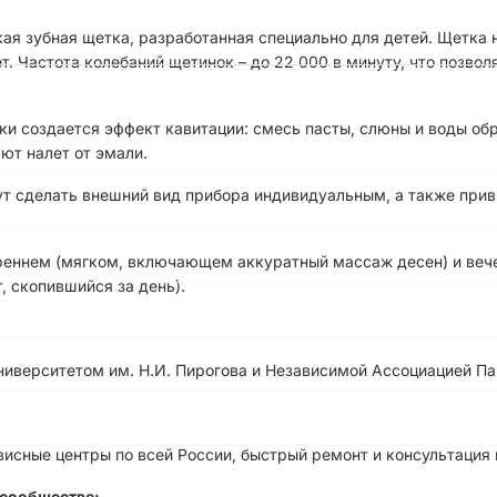
ская зубная щетка, разработанная специально для детей. Щетка
т. Частота колебаний щетинок – до 22 000 в минуту, что позвол
и создается эффект кавитации: смесь пасты, слюны и воды обр
ют налет от эмали.
ут сделать внешний вид прибора индивидуальным, а также прив
реннем (мягком, включающем аккуратный массаж десен) и веч
, скопившийся за день).
иверситетом им. Н.И. Пирогова и Независимой Ассоциацией Па
висные центры по всей России, быстрый ремонт и консультация
сообществе: