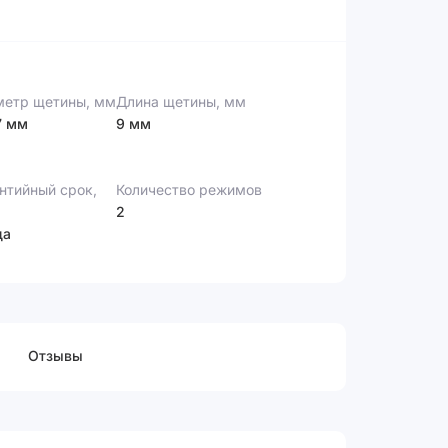
етр щетины, мм
Длина щетины, мм
7 мм
9 мм
нтийный срок,
Количество режимов
2
да
Отзывы