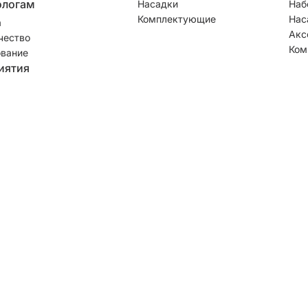
ологам
Насадки
Наб
Комплектующие
Нас
а
Акс
чество
Ком
вание
иятия