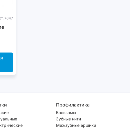
рт. 7047
ne
В
тки
Профилактика
ские
Бальзамы
уальные
Зубные нити
ктрические
Межзубные ершики