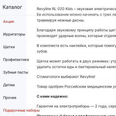
Каталог
Revyline RL 020 Kids – звуковая электриче
Ее использование можно начинать с трех ле
травмируя нежные десны.
Акция
Благодаря звуковому принципу работы щетк
Ирригаторы
производят ударные волны, которые отделя
В комплекте есть наклейки, которые помог
Щетки
зубов.
Профилактика
Щетка может работать в двух режимах: ут
удалить остатки еды и бактериальный налет
Зубные пасты
Стоматологи выбирают Revyline!
Детям
Товар одобрен Российским медицинским ун
С нами надежно:
Прочее
Гарантия на электроприборы — 2 года, сер
Подарочные наборы
Проверенный бренд в профессиональном 