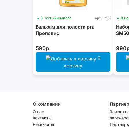
В наличии:
много
арт. 3792
В на
Бальзам для полости рта
Набор
Прополис
SM500
590р.
990р
В
корзину
О компании
Партне
О нас
Заявка н
Контакты
партнерс
Реквизиты
Партнеры