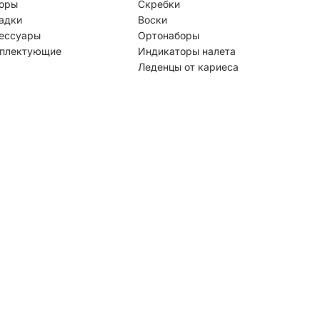
оры
Скребки
адки
Воски
ессуары
Ортонаборы
плектующие
Индикаторы налета
Леденцы от кариеса