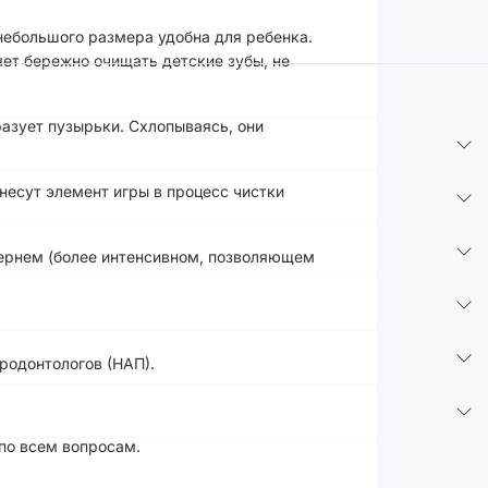
 небольшого размера удобна для ребенка.
яет бережно очищать детские зубы, не
азует пузырьки. Схлопываясь, они
несут элемент игры в процесс чистки
ернем (более интенсивном, позволяющем
родонтологов (НАП).
 по всем вопросам.