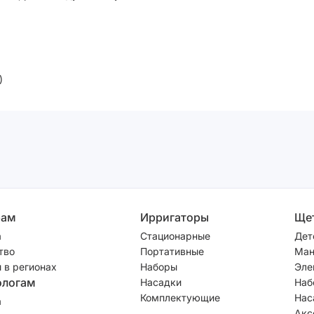
)
рам
Ирригаторы
Ще
а
Стационарные
Дет
тво
Портативные
Ман
 в регионах
Наборы
Эле
ологам
Насадки
Наб
Комплектующие
Нас
а
Акс