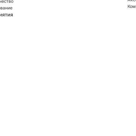
чество
Ком
вание
иятия