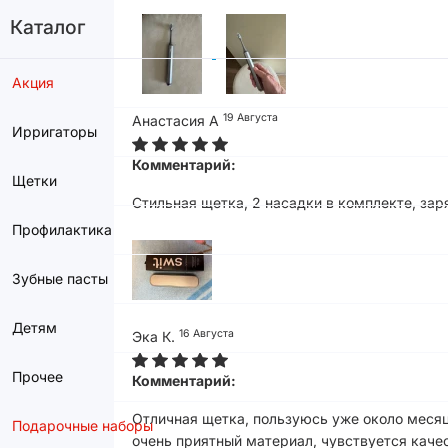
Каталог
Акция
19 Августа
Анастасия А
Ирригаторы
Комментарий:
Щетки
Стильная щетка, 2 насадки в комплекте, за
Профилактика
Зубные пасты
Детям
16 Августа
Эка К.
Прочее
Комментарий:
Отличная щетка, пользуюсь уже около месяц
Подарочные наборы
очень приятный материал, чувствуется каче