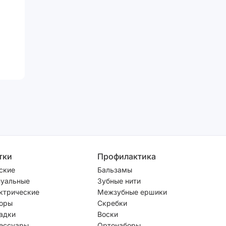
тки
Профилактика
ские
Бальзамы
уальные
Зубные нити
ктрические
Межзубные ершики
оры
Скребки
адки
Воски
ессуары
Ортонаборы