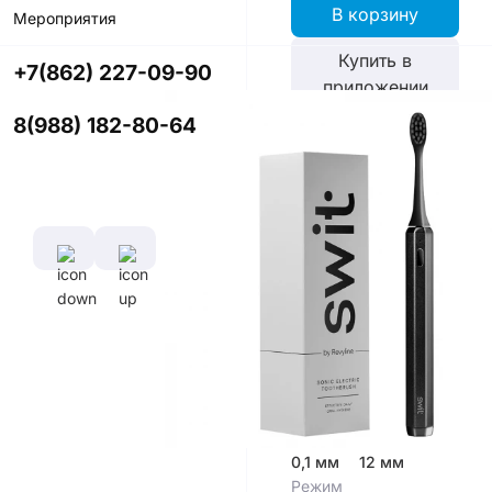
В корзину
Мероприятия
Купить в
+7(862) 227-09-90
приложении
со скидкой
8(988) 182-80-64
Цвет
Характеристики
Время полной
зарядки
аккумулятора
2 ч
Диаметр
Длина
щетины,
щетины,
мм
мм
0,1 мм
12 мм
Режим