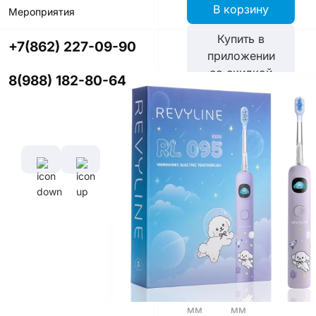
В корзину
Мероприятия
Купить в
+7(862) 227-09-90
приложении
со скидкой
8(988) 182-80-64
Цвет
Характеристики
Время полной
зарядки
аккумулятора
5 ч
Диаметр
Длина
щетины,
щетины,
мм
мм