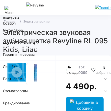
Сочи
Контакты
Главная
Электрические
О компании
Электрическая звуковая
зубная щетка Revyline RL 095
Доставка и оплата
Kids, Lilac
Гарантия и сервис
Линейки
На
арт.
В
складе
9099
избранн
Партнерам
4 490р.
Стоматологам
Брендирование