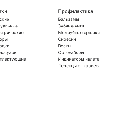
тки
Профилактика
ские
Бальзамы
уальные
Зубные нити
ктрические
Межзубные ершики
оры
Скребки
адки
Воски
ессуары
Ортонаборы
плектующие
Индикаторы налета
Леденцы от кариеса