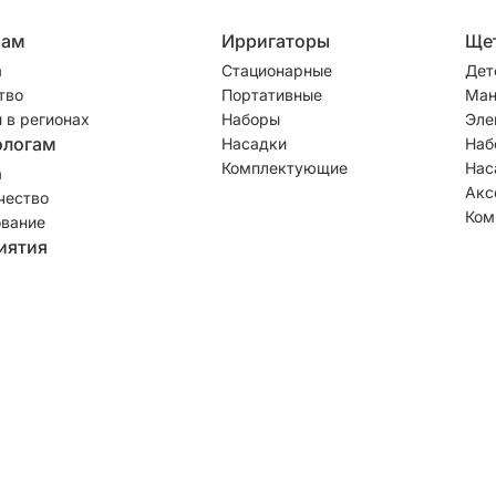
рам
Ирригаторы
Ще
а
Стационарные
Дет
тво
Портативные
Ман
 в регионах
Наборы
Эле
ологам
Насадки
Наб
Комплектующие
Нас
а
Акс
чество
Ком
вание
иятия