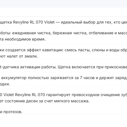
етка Revyline RL 070 Violet — идеальный выбор для тех, кто ц
боты: ежедневная чистка, бережная чистка, отбеливание и мас
рта необходимое время.
и создается эффект кавитации: смесь пасты, слюны и воды обр
ют налет от эмали.
rt-датчика активации работы. Щетка включается при прикоснов
 аккумулятор полностью заряжается за 7 часов и держит заряд 
ездки.
0 Violet Revyline RL 070 гарантирует превосходное очищение з
т состояние десен за счет мягкого массажа.
и протезов.