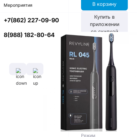
В корзину
Мероприятия
Купить в
+7(862) 227-09-90
приложении
со скидкой
8(988) 182-80-64
Цвет
Характеристики
Время полной
зарядки
аккумулятора
6 ч
Диаметр
Длина
щетины,
щетины,
мм
мм
0,1 мм
10 мм
Режим