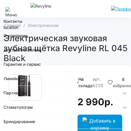
Сочи
Контакты
Главная
Электрические
О компании
Электрическая звуковая
зубная щётка Revyline RL 045
Доставка и оплата
Black
Гарантия и сервис
Линейки
На
арт.
В
складе
8238
избранн
Партнерам
2 990р.
Стоматологам
Брендирование