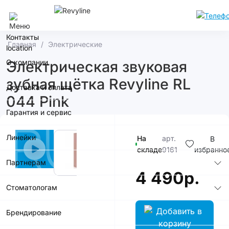
Сочи
Контакты
Главная
Электрические
О компании
Электрическая звуковая
зубная щётка Revyline RL
Доставка и оплата
044 Pink
Гарантия и сервис
Линейки
На
арт.
В
складе
9161
избранно
Партнерам
4 490р.
Стоматологам
Брендирование