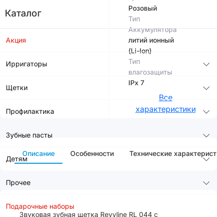
Розовый
Каталог
Тип
Аккумулятора
Акция
литий ионный
(Li-Ion)
Тип
Ирригаторы
влагозащиты
IPx 7
Щетки
Все
характеристики
Профилактика
Зубные пасты
Описание
Особенности
Технические характерист
Детям
Прочее
Подарочные наборы
Звуковая зубная щетка Revyline RL 044 с