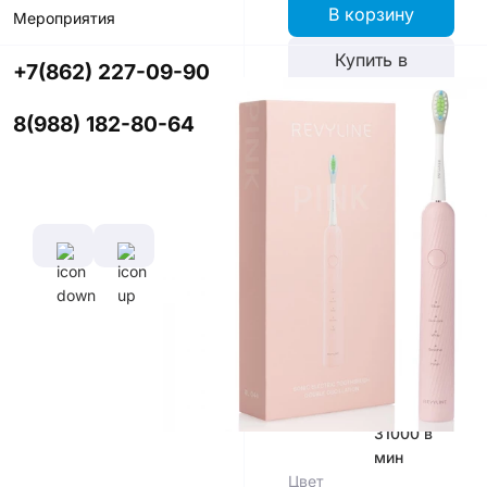
В корзину
Мероприятия
Купить в
+7(862) 227-09-90
приложении
со скидкой
8(988) 182-80-64
Цвет
Характеристики
Гарантийный
срок, лет
2 года
Количество
Частота
режимов
колебания
5
щетинок
31000 в
мин
Цвет