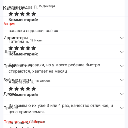
15 Декабря
Каталог
Александра П.
Комментарий:
Акция
насадки подошли, всё ок
Ирригаторы
19 Июня
Татьяна Б.
Щетки
Комментарий:
Хорошие насадки, но у моего ребенка быстро
Профилактика
стираются, хватает на месяц
Зубные пасты
20 Апреля
Анастасия К.
Детям
Комментарий:
Заказываю их уже 3 или 4 раз, качество отличное, и
Прочее
цена приемлемая.
Подарочные наборы
14 Апреля
Татьяна Б.