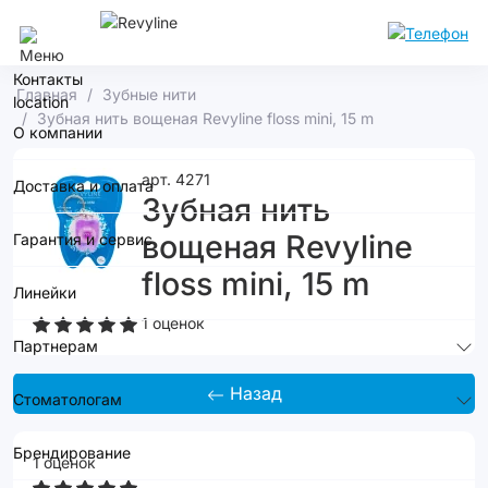
Сочи
Контакты
Главная
Зубные нити
Зубная нить вощеная Revyline floss mini, 15 m
О компании
арт. 4271
Доставка и оплата
Зубная нить
вощеная Revyline
Гарантия и сервис
floss mini, 15 m
Линейки
1 оценок
Партнерам
Назад
Стоматологам
Брендирование
1 оценок