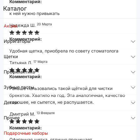
Комментарий:
Каталог
к ней нужно привыкать
20 Марта
Надежда Ш.
Акция
Комментарий:
Ирригаторы
Удобная щетка, приобрела по совету стоматолога
Щетки
17 Марта
Татьяна Л.
Профилактика
Комментарий:
Зубные пасты
Раньше пользовались такой щёткой для чистки
брекетов. Хватило на год. Эта аналогичная, качество
хорошее, не сыпется, не распушается.
Детям
13 Февраля
Дмитрий М.
Прочее
Комментарий:
Подарочные наборы
Офигенная щетка, отлично прочищает