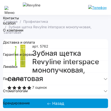
Сочи
Контакты
Главная
Профилактика
Зубная щетка Revyline interspace монопучковая,
О компании
салатовая
Доставка и оплата
арт. 5762
Зубная щетка
Гарантия и сервис
Revyline interspace
Линейки
монопучковая,
салатовая
Партнерам
7 оценок
Стоматологам
Брендирование
Назад